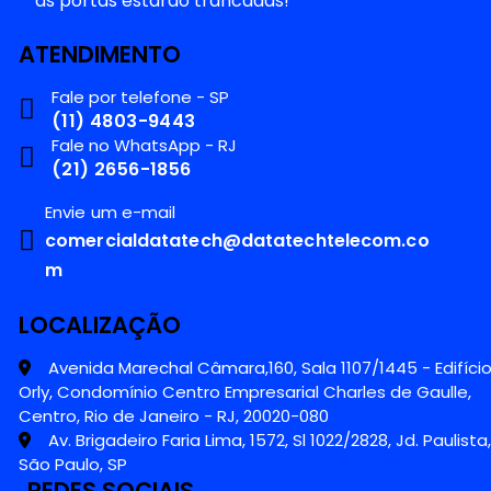
as portas estarão trancadas!
ATENDIMENTO
Fale por telefone - SP
(11) 4803-9443
Fale no WhatsApp - RJ
(21) 2656-1856
Envie um e-mail
comercialdatatech@datatechtelecom.co
m
LOCALIZAÇÃO
Avenida Marechal Câmara,160, Sala 1107/1445 - Edifíci
Orly, Condomínio Centro Empresarial Charles de Gaulle,
Centro, Rio de Janeiro - RJ, 20020-080
Av. Brigadeiro Faria Lima, 1572, Sl 1022/2828, Jd. Paulista,
São Paulo, SP
REDES SOCIAIS