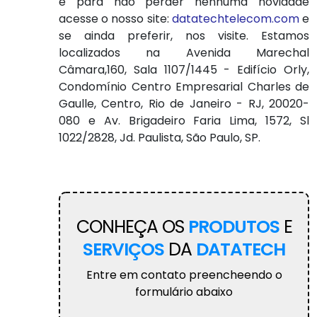
e para não perder nenhuma novidade
acesse o nosso site:
datatechtelecom.com
e
se ainda preferir, nos visite. Estamos
localizados na Avenida Marechal
Câmara,160, Sala 1107/1445 - Edifício Orly,
Condomínio Centro Empresarial Charles de
Gaulle, Centro, Rio de Janeiro - RJ, 20020-
080 e Av. Brigadeiro Faria Lima, 1572, Sl
1022/2828, Jd. Paulista, São Paulo, SP.
CONHEÇA OS
PRODUTOS
E
SERVIÇOS
DA
DATATECH
Entre em contato preencheendo o
formulário abaixo