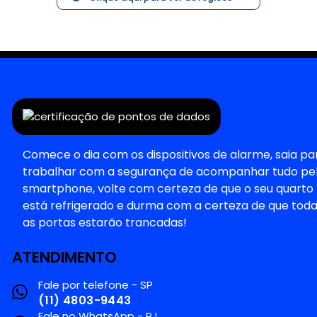
as portas estarão trancadas!
ATENDIMENTO
Fale por telefone - SP
(11) 4803-9443
Fale no WhatsApp - RJ
(21) 2656-1856
Envie um e-mail
comercialdatatech@datatechtelecom.co
m
LOCALIZAÇÃO
Avenida Marechal Câmara,160, Sala 1107/1445 - Edifíci
Orly, Condomínio Centro Empresarial Charles de Gaulle,
Centro, Rio de Janeiro - RJ, 20020-080
Av. Brigadeiro Faria Lima, 1572, Sl 1022/2828, Jd. Paulista,
São Paulo, SP