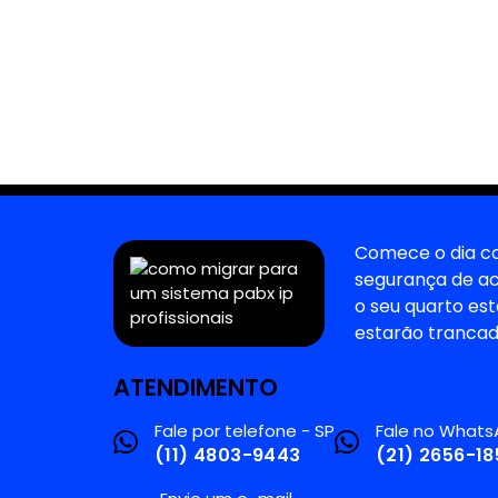
Comece o dia co
segurança de a
o seu quarto es
estarão trancad
ATENDIMENTO
Fale por telefone - SP
Fale no Whats
(11) 4803-9443
(21) 2656-18