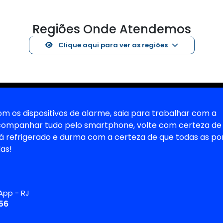
Regiões Onde Atendemos
Clique aqui para ver as regiões
m os dispositivos de alarme, saia para trabalhar com a
companhar tudo pelo smartphone, volte com certeza de
tá refrigerado e durma com a certeza de que todas as po
as!
App - RJ
56