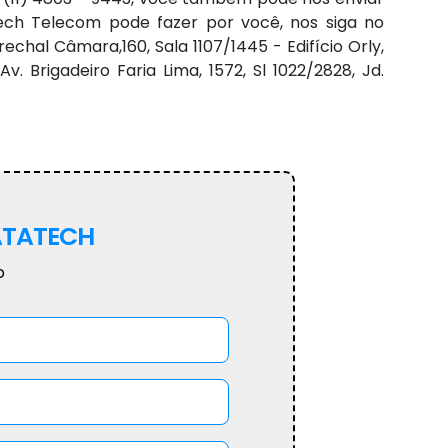
ech Telecom pode fazer por você, nos siga no
l Câmara,160, Sala 1107/1445 - Edifício Orly,
 Brigadeiro Faria Lima, 1572, Sl 1022/2828, Jd.
TATECH
o