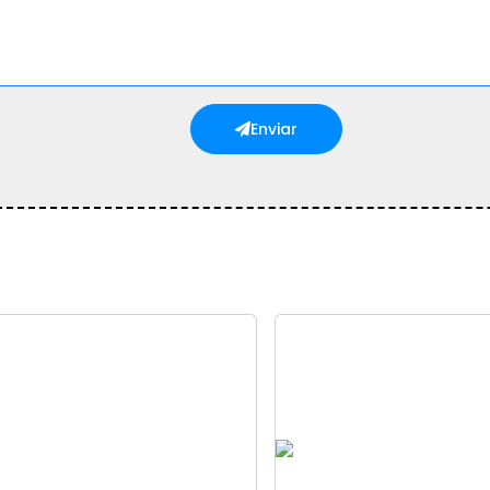
Enviar
istema Telefônico PABX em
instalação de sist
SP
completos de C
istema Telefônico PABX em
instalação de sist
SP
completos de C