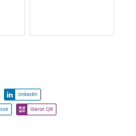
LinkedIn
ook
Gerar QR