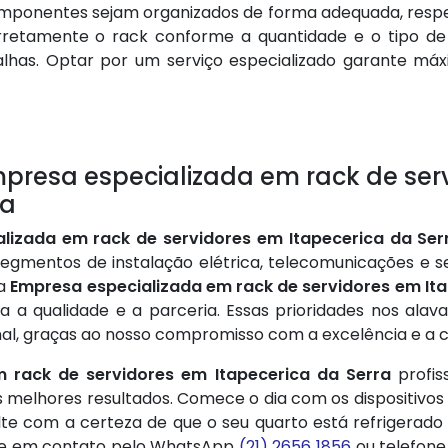
omponentes sejam organizados de forma adequada, respe
rretamente o rack conforme a quantidade e o tipo de
has. Optar por um serviço especializado garante máxim
presa especializada em rack de serv
sa
lizada em rack de servidores em Itapecerica da Ser
egmentos de instalação elétrica, telecomunicações e se
ma
Empresa especializada em rack de servidores em Ita
za a qualidade e a parceria. Essas prioridades nos ala
onal, graças ao nosso compromisso com a excelência e a 
 rack de servidores em Itapecerica da Serra
profis
 melhores resultados. Comece o dia com os dispositivos
e com a certeza de que o seu quarto está refrigerado
tre em contato pelo WhatsApp
(21) 2656 1856
ou telefone