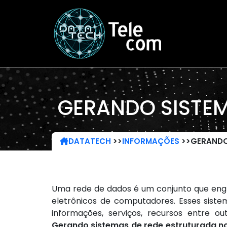
GERANDO SISTEM
DATATECH
>>
INFORMAÇÕES
>>
GERANDO
Uma rede de dados é um conjunto que englo
eletrônicos de computadores. Esses siste
informações, serviços, recursos entre ou
Gerando sistemas de rede estruturada n