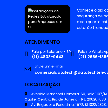
Comece o dia co
segurança de a
o seu quarto es
estarão trancad
ATENDIMENTO
Fale por telefone - SP
Fale no WhatsAp
(11) 4803-9443
(21) 2656-185
Envie um e-mail
comercialdatatech@datatechtele
LOCALIZAÇÃO
Avenida Marechal Câmara,160, Sala 1107/14
Gaulle, Centro, Rio de Janeiro - RJ, 20020-080
Av. Brigadeiro Faria Lima, 1572, Sl 1022/2828,