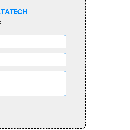
TATECH
o