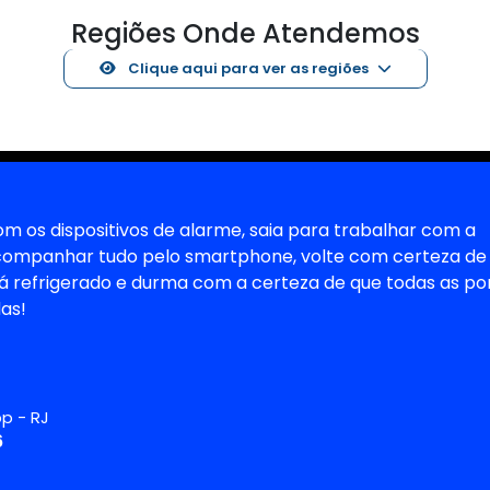
Regiões Onde Atendemos
Clique aqui para ver as regiões
m os dispositivos de alarme, saia para trabalhar com a
companhar tudo pelo smartphone, volte com certeza de
tá refrigerado e durma com a certeza de que todas as po
as!
p - RJ
6