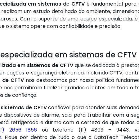
ecializada em sistemas de CFTV
é fundamental para g
dos realizam um estudo detalhado do ambiente, dimensi
orosos. Com o suporte de uma equipe especializada, é p
e o sistema opere com confiabilidade e precisão.
a especializada em sistemas de CFT
lizada em sistemas de CFTV
que se dedicada à prestaç
nicações e segurança eletrônica, incluindo CFTV, contr
s de CFTV
nos destacamos por nossa política fundamenta
nos permitiram fidelizar grandes clientes em todo o te
s de confiança.
 sistemas de CFTV
confiável para atender suas deman
s dispositivos de alarme, saia para trabalhar com a 
está refrigerado e durma com a certeza de que todas a
21) 2656 1856
ou telefone (11) 4803 – 9443, 
m
. Fique por dentro de tudo o que a DataTech Teleco