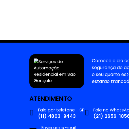
Comece o dia co
segurança de a
o seu quarto es
estarão trancad
ATENDIMENTO
Fale por telefone - SP
Fale no WhatsAp
(11) 4803-9443
(21) 2656-185
Envie um e-mail